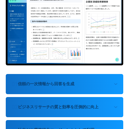
0
1
信頼の一次情報から
回答を生成
0
2
ビジネスリサーチの
質と効率を圧倒的に向上