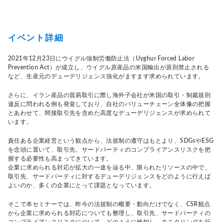
イベント詳細
2021年12月23日にウイグル強制労働防止法（Uyghur Forced Labor
Prevention Act）が成立し、ウイグル原産品の米国輸出が原則禁止される
など、生産元のデューデリジェンス強化がますます求められています。
さらに、イラン産品の貿易取引に際し海外子会社が米国の取引・制裁規則
違反に問われる例も発覚しており、自社のバリューチェーン全体像の把握
とあわせて、間接取引先を含めた高度なデューデリジェンスが求められて
います。
責任ある企業経営という観点から、法規制の遵守はもとより、SDGsやESG
を念頭に置いて、取引先、サードパーティのコンプライアンスリスクを把
握する必要性も高まってきています。
企業に求められる対応が拡大の一途を辿る中、限られたリソースの中で、
取引先、サードパーティに対するデューデリジェンスをどのように行えば
よいのか、多くの企業にとって課題となっています。
そこで本セミナーでは、昨今の法規制の概要・動向だけでなく、CSR観点
から企業に求められる対応についても整理し、取引先、サードパーティの