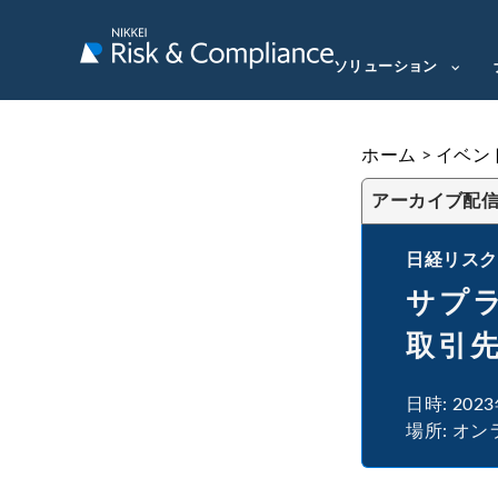
ソリューション
ホーム
>
イベン
アーカイブ配
日経リスク
サプ
取引
日時: 202
場所: オン