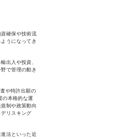
物資確保や技術流
るようになってき
る輸出入や投資、
分野で管理の動き
審査や特許出願の
度の本格的な運
法規制や政策動向
らデリスキング
推進法といった近