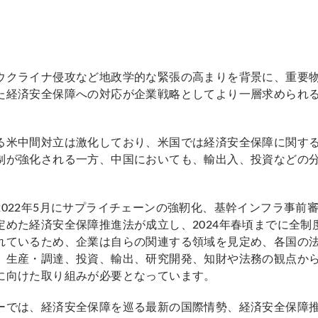
ウクライナ侵攻など地政学的な緊張の高まりを背景に、重要
た経済安全保障への対応が企業戦略としてより一層求められ
る米中間対立は激化しており、米国では経済安全保障に関す
制が強化される一方、中国においても、輸出入、投資などの
。
2022年5月にサプライチェーンの強靭化、基幹インフラ事前
定めた経済安全保障推進法が成立し、2024年春頃までに全制
れているため、企業は自らの関連する領域を見定め、各国の
、生産・調達、投資、輸出、研究開発、知財や法務の観点か
に向けた取り組みが必要となっています。
ーでは、経済安全保障を巡る最新の国際情勢、経済安全保障