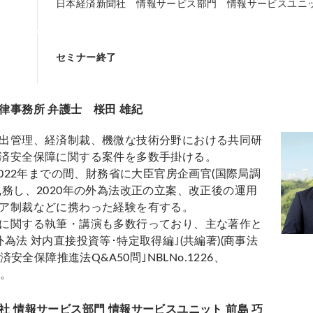
日本経済新聞社 情報サービス部門 情報サービスユニッ
セミナー終了
律事務所 弁護士 桜田 雄紀
出管理、経済制裁、機微な技術分野における共同研
済安全保障に関する案件を多数手掛ける。
ら2022年までの間、財務省に大臣官房企画官(国際局調
執務し、2020年の外為法改正の立案、改正後の運用
ア制裁などに携わった経験を有する。
に関する執筆・講演も多数行っており、主な著作と
為法 対内直接投資等･特定取得編｣(共編著)(商事法
経済安全保障推進法Q&A50問｣NBLNo.1226、
等。
社 情報サービス部門 情報サービスユニット 前島 巧