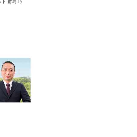
ト 前島 巧