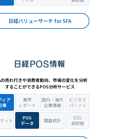
データ
非財務
日経バリューサーチ for SFA
品の売れ行きや消費者動向、市場の変化を分析
することができるPOS分析サービス
ディア
業界
国内・海外
ビジネス
記事
レポート
企業情報
パーソン
POS
ESG
ケット
調査統計
データ
非財務