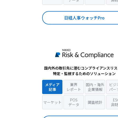
データ
非
日経人事ウォッチPro
国内外の取引先に潜むコンプライアンスリス
特定・監視するためのソリューション
メディア
業界
国内・海外
ビジ
記事
レポート
企業情報
パー
POS
ES
マーケット
調査統計
データ
非