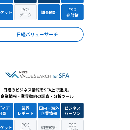
POS
ESG
ケット
調査統計
データ
非財務
日経バリューサーチ
日経のビジネス情報をSFA上で連携。
企業情報・業界動向の調査・分析ツール
ディア
業界
国内・海外
ビジネス
記事
レポート
企業情報
パーソン
POS
ESG
ケット
調査統計