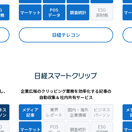
G
POS
ESG
マーケット
調査統計
マー
財務
データ
非財務
日経テレコン
し、
企業広報のクリッピング業務を効率化する記事の
自動収集＆社内共有サービス
ネス
メディア
業界
国内・海外
ビジネス
メ
ソン
記事
レポート
企業情報
パーソン
G
POS
ESG
マーケット
調査統計
マー