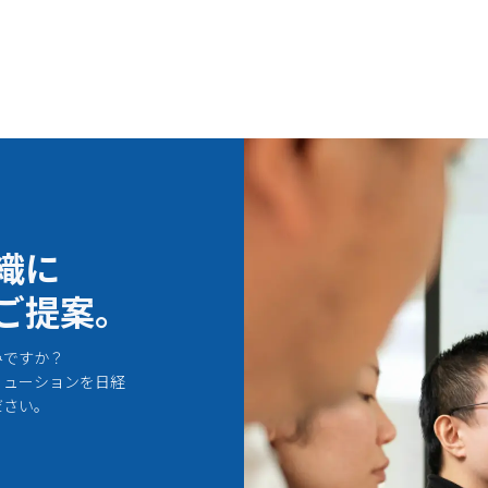
織に
ご提案。
みですか？
リューションを日経
ださい。