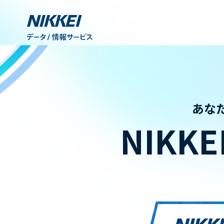
あな
NIKKE