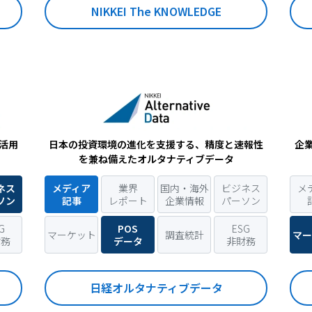
NIKKEI The KNOWLEDGE
活用
日本の投資環境の進化を支援する、精度と速報性
企
を兼ね備えたオルタナティブデータ
ネス
メディア
業界
国内・海外
ビジネス
メ
ソン
記事
レポート
企業情報
パーソン
G
POS
ESG
マーケット
調査統計
マー
財務
データ
非財務
日経オルタナティブデータ