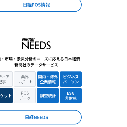
日経POS情報
業・市場・景気分析のニーズに応える日本経済
新聞社のデータサービス
ディア
業界
国内・海外
ビジネス
記事
レポート
企業情報
パーソン
POS
ESG
ケット
調査統計
データ
非財務
日経NEEDS