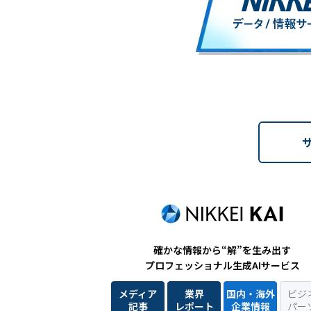
確かな情報から“解”を生み出す
プロフェッショナル生成AIサービス
メディア
業界
国内・海外
ビジ
記事
レポート
企業情報
パー