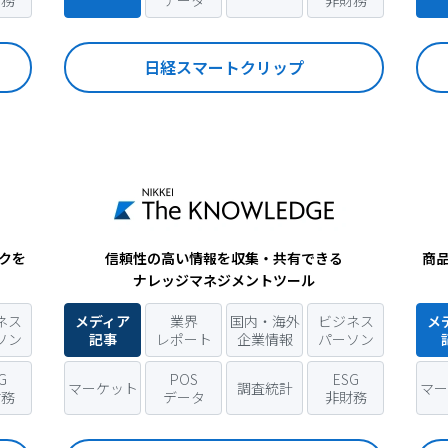
財務
データ
非財務
日経スマートクリップ
信頼性の高い情報を収集・共有できる
クを
商
ナレッジマネジメントツール
ネス
メディア
業界
国内・海外
ビジネス
メ
ソン
記事
レポート
企業情報
パーソン
G
POS
ESG
マーケット
調査統計
マー
財務
データ
非財務