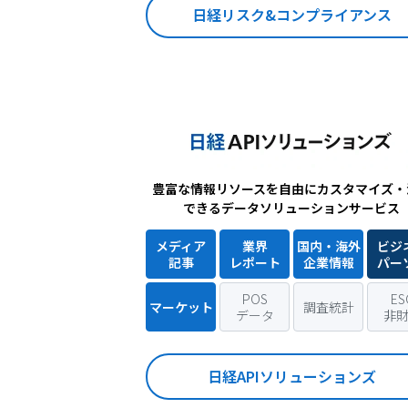
日経リスク&コンプライアンス
豊富な情報リソースを自由にカスタマイズ・
できるデータソリューションサービス
メディア
業界
国内・海外
ビジ
記事
レポート
企業情報
パー
POS
ES
マーケット
調査統計
データ
非
日経APIソリューションズ