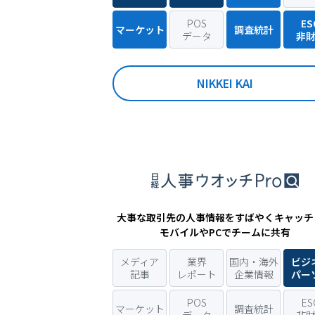
POS
ES
マーケット
調査統計
データ
非
NIKKEI KAI
大事な取引先の人事情報をすばやくキャッチ
モバイルやPCでチームに共有
メディア
業界
国内・海外
ビジ
記事
レポート
企業情報
パー
POS
ES
マーケット
調査統計