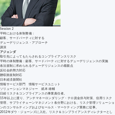
Session 2
平時における体制整備：
顧客、サードパーティに対する
デューデリジェンス・アプローチ
講演
アジェンダ
取引先によってもたらされるコンプライアンスリスク
平時の体制整備：顧客、サードパーティに対するデューデリジェンスの実施
各法規制に求められるデューデリジェンスの着眼点
反社会的勢力対応
贈収賄規制対応
日本経済新聞社
情報サービス部門
情報サービスユニット
ソリューションマネジャー 紙本 雄輔
日経リスク＆コンプライアンスの事業責任者。
15年以上に渡り、アンチマネーロンダリング・テロ資金供与対策、信用リスク
管理、サプライチェーンマネジメント各分野における、リスク管理ソリューショ
ンのコンサルティングおよびセールス・マーケティング業務に従事。
2012年ダウ・ジョーンズに入社。リスク＆コンプライアンスディレクターとし