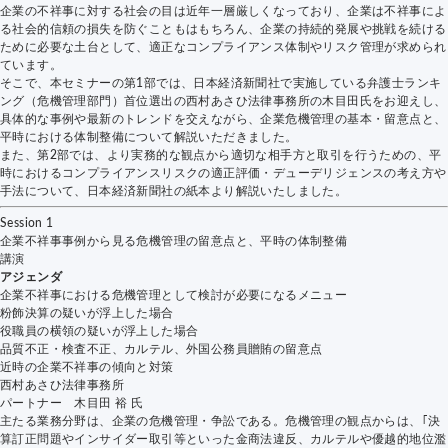
企業の不祥事に対する社会の目は近年一層厳しくなっており、企業は不祥事によ
る社会的信頼の損失を防ぐこともはもちろん、企業の持続的発展や挑戦を続ける
ために必要な土台として、適正なコンプライアンス体制やリスク管理が求められ
ています。
そこで、本セミナーの第1部では、日本経済新聞社で実施している弁護士ランキ
ング（危機管理部門）首位選出の西村あさひ法律事務所の木目田氏をお迎えし、
具体的な事例や最新のトレンドを交えながら、企業危機管理の基本・留意点と、
平時における体制整備について解説いただきました。
また、第2部では、より実務的な観点から適切な相手方と取引を行うための、平
時におけるコンプライアンスリスクの適正評価・デューデリジェンスの考え方や
手法について、日本経済新聞社の紙本より解説いたしました。
Session 1
企業不祥事事例から見る危機管理の留意点と、平時の体制整備
講演
アジェンダ
企業不祥事における危機管理として検討が必要になるメニュー
粉飾決算の疑いが浮上した場合
役職員の横領の疑いが浮上した場合
品質不正・検査不正、カルテル、外国公務員贈賄の留意点
近時の企業不祥事の傾向と対策
西村あさひ法律事務所
パートナー 木目田 裕
氏
主たる業務分野は、企業の危機管理・争訟である。危機管理の観点からは、｢決
算訂正問題やインサイダー取引等といった金商法違反、カルテルや優越的地位濫