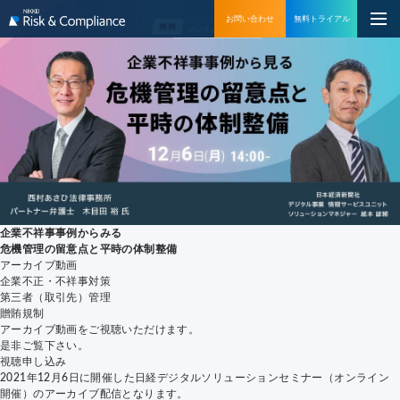
お問い合わせ
無料トライアル
企業不祥事事例からみる
危機管理の留意点と平時の体制整備
アーカイブ動画
企業不正・不祥事対策
第三者（取引先）管理
贈賄規制
アーカイブ動画をご視聴いただけます。
是非ご覧下さい。
視聴申し込み
2021年12月6日に開催した日経デジタルソリューションセミナー（オンライン
開催）のアーカイブ配信となります。