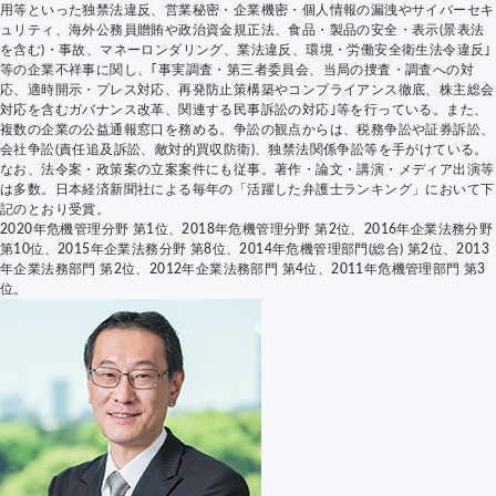
用等といった独禁法違反、営業秘密・企業機密・個人情報の漏洩やサイバーセキ
ュリティ、海外公務員贈賄や政治資金規正法、食品・製品の安全・表示(景表法
を含む)・事故、マネーロンダリング、業法違反、環境・労働安全衛生法令違反｣
等の企業不祥事に関し、｢事実調査・第三者委員会、当局の捜査・調査への対
応、適時開示・プレス対応、再発防止策構築やコンプライアンス徹底、株主総会
対応を含むガバナンス改革、関連する民事訴訟の対応｣等を行っている。また、
複数の企業の公益通報窓口を務める。争訟の観点からは、税務争訟や証券訴訟、
会社争訟(責任追及訴訟、敵対的買収防衛)、独禁法関係争訟等を手がけている。
なお、法令案・政策案の立案案件にも従事。著作・論文・講演・メディア出演等
は多数。日本経済新聞社による毎年の「活躍した弁護士ランキング」において下
記のとおり受賞。
2020年危機管理分野 第1位、2018年危機管理分野 第2位、2016年企業法務分野
第10位、2015年企業法務分野 第8位、2014年危機管理部門(総合) 第2位、2013
年企業法務部門 第2位、2012年企業法務部門 第4位、2011年危機管理部門 第3
位。