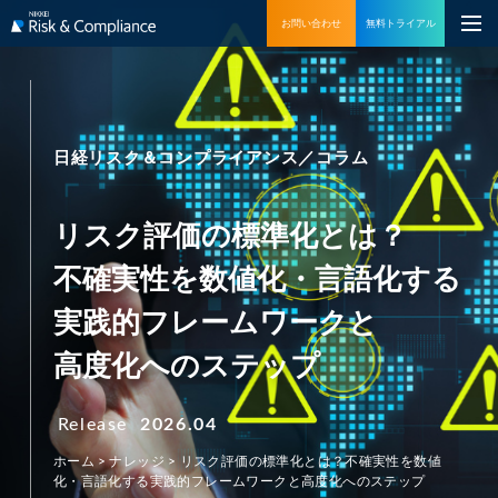
お問い合わせ
無料トライアル
日経リスク＆コンプライアンス／コラム
リスク評価の標準化とは？
不確実性を数値化・言語化する
実践的フレームワークと
高度化へのステップ
Release
2026.04
ホーム
>
ナレッジ
>
リスク評価の標準化とは？不確実性を数値
化・言語化する実践的フレームワークと高度化へのステップ